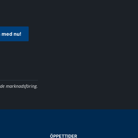
 med nu!
nde marknadsföring.
ÖPPETTIDER