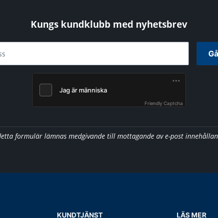
Kungs kundklubb med nyhetsbrev
Gå
ss
Friendly Captcha
detta formulär lämnas medgivande till mottagande av e-post innehålla
KUNDTJÄNST
LÄS MER