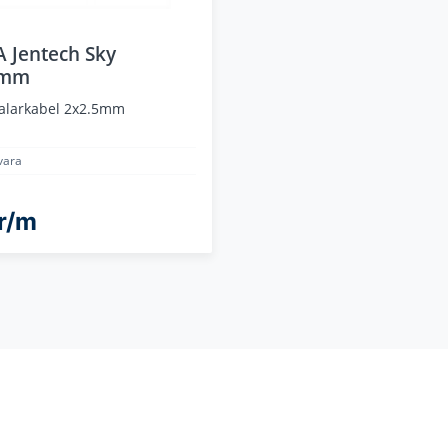
 Jentech Sky
5mm
talarkabel 2x2.5mm
vara
r/m