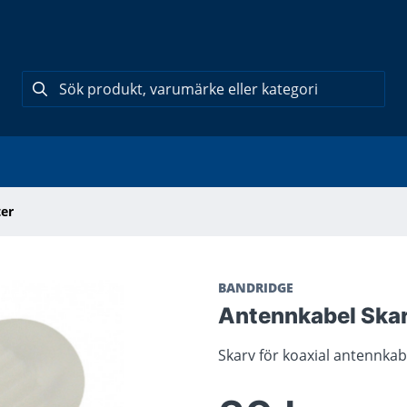
er
BANDRIDGE
Antennkabel Ska
Skarv för koaxial antennka