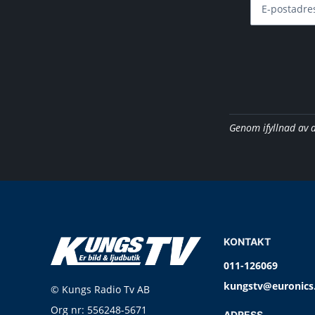
E-postadre
Genom ifyllnad av 
KONTAKT
011-126069
kungstv@euronics
© Kungs Radio Tv AB
Org nr: 556248-5671
ADRESS