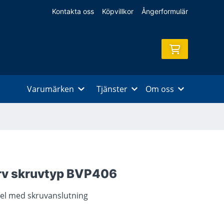
Kontakta oss
Köpvillkor
Ångerformulär
Varumärken
Tjänster
Om oss
rv skruvtyp BVP406
bel med skruvanslutning