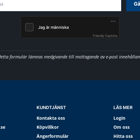
Gå
ss
Friendly Captcha
detta formulär lämnas medgivande till mottagande av e-post innehålla
KUNDTJÄNST
LÄS MER
Kontakta oss
Login
.se
Köpvillkor
Om oss
Ångerformulär
Hitta oss