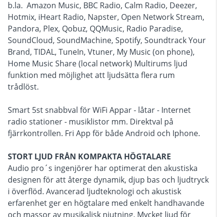
b.la. Amazon Music, BBC Radio, Calm Radio, Deezer,
Hotmix, iHeart Radio, Napster, Open Network Stream,
Pandora, Plex, Qobuz, QQMusic, Radio Paradise,
SoundCloud, SoundMachine, Spotify, Soundtrack Your
Brand, TIDAL, TuneIn, Vtuner, My Music (on phone),
Home Music Share (local network) Multirums ljud
funktion med möjlighet att ljudsätta flera rum
trådlöst.
Smart 5st snabbval för WiFi Appar - låtar - Internet
radio stationer - musiklistor mm. Direktval på
fjärrkontrollen. Fri App för både Android och Iphone.
STORT LJUD FRÅN KOMPAKTA HÖGTALARE
Audio pro´s ingenjörer har optimerat den akustiska
designen för att återge dynamik, djup bas och ljudtryck
i överflöd. Avancerad ljudteknologi och akustisk
erfarenhet ger en högtalare med enkelt handhavande
och massor av musikalisk njutning. Mycket ljud för