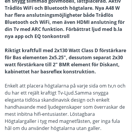
en snygg slimmad golvmodell, lättplacerad. Aktiv
Trådlös WiFi och Bluetooth högtalare. Nya A48 W
har flera anslutningsmöjligheter både Trådlös
Bluetooth och WiFi, men även HDMI anslutning för
din Tv med ARC funktion. Förbättrat ljud med b.la
nya app och EQ tonkontroll
Riktigt kraftfull med 2x130 Watt Class D förstärkare
för Bas elementen 2x5.25", dessutom separat 2x30
watt förstärkare till 2" BMR element för Diskant,
kabinettet har basreflex konstruktion.
Enkelt att placera högtalarna på varje sida om tv,n och
du har ett rejält kraftigt Tv-Ljud.Samma snygga
eleganta tidlösa skandinavisk design och enkelt
handhavande med ljudegenskaper som överraskar de
mest inbitna hifi-entusiaster. Löstagbara
Högtalargaller i tyg med magnetfästen, ger inga fula
hål om du använder högtalarna utan galler.