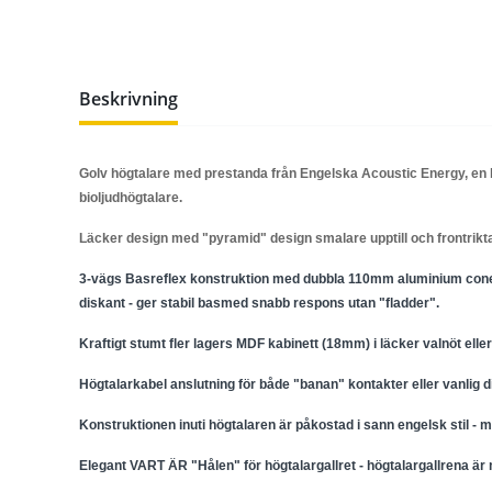
Beskrivning
Golv högtalare med prestanda från Engelska Acoustic Energy, en ko
bioljudhögtalare.
Läcker design med "pyramid" design smalare upptill och frontrikta
3-vägs Basreflex konstruktion med dubbla 110mm aluminium con
diskant - ger stabil basmed snabb respons utan "fladder".
Kraftigt stumt fler lagers MDF kabinett (18mm) i läcker valnöt elle
Högtalarkabel anslutning för både "banan" kontakter eller vanlig d
Konstruktionen inuti högtalaren är påkostad i sann engelsk stil - m
Elegant VART ÄR "Hålen" för högtalargallret - högtalargallrena är