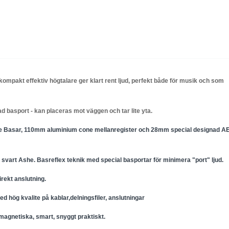
mpakt effektiv högtalare ger klart rent ljud, perfekt både för musik och som
d basport - kan placeras mot väggen och tar lite yta.
e Basar, 110mm aluminium cone mellanregister och 28mm special designad A
r svart Ashe. Basreflex teknik med special basportar för minimera "port" ljud.
irekt anslutning.
ed hög kvalite på kablar,delningsfiler, anslutningar
 magnetiska, smart, snyggt praktiskt.