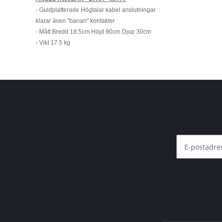
- Guldplätterade Högtalar kabel anslutningar
klarar även "banan" kontakter
- Mått Bredd 18.5cm Höjd 90cm Djup 30cm
- Vikt 17.5 kg
E-postadre