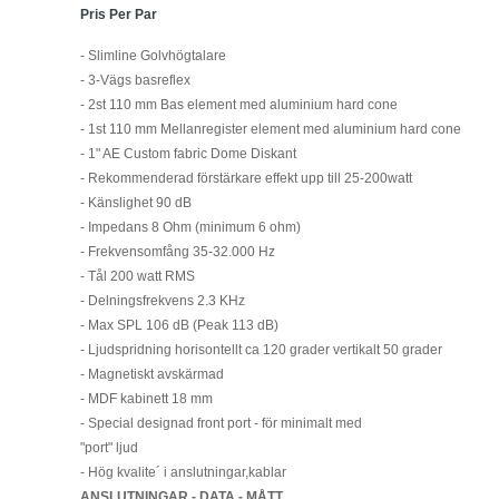
Pris Per Par
- Slimline Golvhögtalare
- 3-Vägs basreflex
- 2st 110 mm Bas element med aluminium hard cone
- 1st 110 mm Mellanregister element med aluminium hard cone
- 1" AE Custom fabric Dome Diskant
- Rekommenderad förstärkare effekt upp till 25-200watt
- Känslighet 90 dB
- Impedans 8 Ohm (minimum 6 ohm)
- Frekvensomfång 35-32.000 Hz
- Tål 200 watt RMS
- Delningsfrekvens 2.3 KHz
- Max SPL 106 dB (Peak 113 dB)
- Ljudspridning horisontellt ca 120 grader vertikalt 50 grader
- Magnetiskt avskärmad
- MDF kabinett 18 mm
- Special designad front port - för minimalt med
"port" ljud
- Hög kvalite´ i anslutningar,kablar
ANSLUTNINGAR - DATA - MÅTT