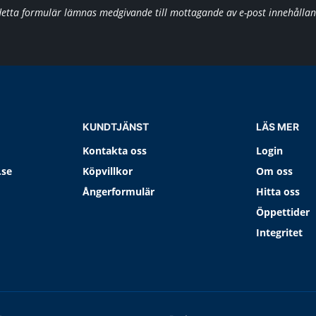
detta formulär lämnas medgivande till mottagande av e-post innehålla
KUNDTJÄNST
LÄS MER
Kontakta oss
Login
.se
Köpvillkor
Om oss
Ångerformulär
Hitta oss
Öppettider
Integritet