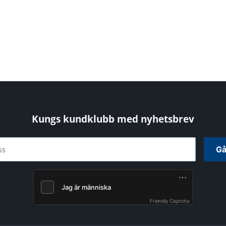
Kungs kundklubb med nyhetsbrev
Gå
ss
Friendly Captcha