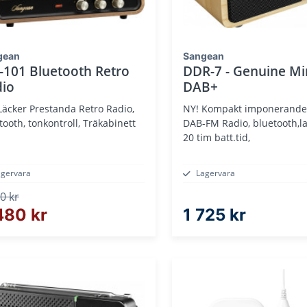
gean
Sangean
101 Bluetooth Retro
DDR-7 - Genuine Mi
dio
DAB+
NY! Kompakt imponerande
tooth, tonkontroll, Träkabinett
DAB-FM Radio, bluetooth,l
20 tim batt.tid,
agervara
Lagervara
0 kr
480 kr
1 725 kr