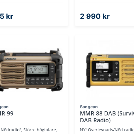
5 kr
2 990 kr
gean
Sangean
R-99
MMR-88 DAB (Survi
DAB Radio)
"Nödradio", Större högtalare,
NY! Överlevnads/Nöd radi