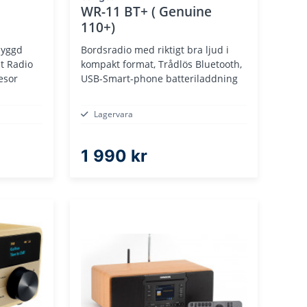
WR-11 BT+ ( Genuine
110+)
byggd
Bordsradio med riktigt bra ljud i
st Radio
kompakt format, Trådlös Bluetooth,
esor
USB-Smart-phone batteriladdning
Lagervara
1 990 kr