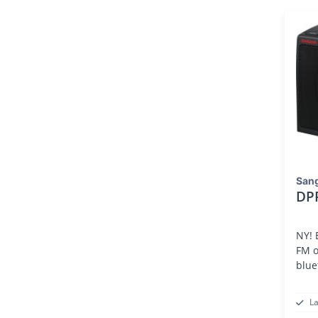
San
DP
NY! Extra bra ljuddel, tonkontroll,
FM o
blue
L