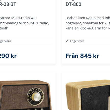
R-28 BT
DT-800
Bärbar Multi-radio,WiFi
Bärbar liten Radio med in
rnet-Radio,FM och DAB+ radio,
högtalare, snabbval för 20
tooth
kanaler, Klocka/Alarm för r
agervara
Lagervara
290 kr
Från
845 kr