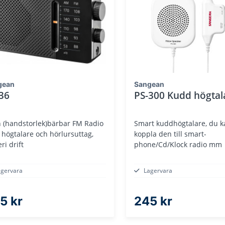
gean
Sangean
36
PS-300 Kudd högtal
n (handstorlek)bärbar FM Radio
Smart kuddhögtalare, du k
högtalare och hörlursuttag,
koppla den till smart-
ri drift
phone/Cd/Klock radio mm
agervara
Lagervara
5 kr
245 kr