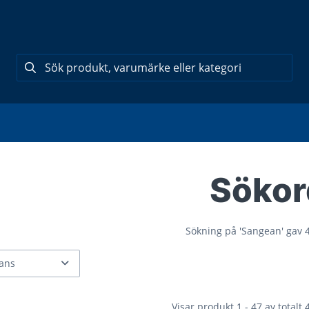
Sökor
Sökning på
'Sangean'
gav 4
Visar produkt 1 - 47 av totalt