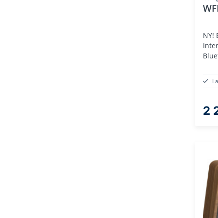
WF
NY! 
Inte
Blue
L
2 