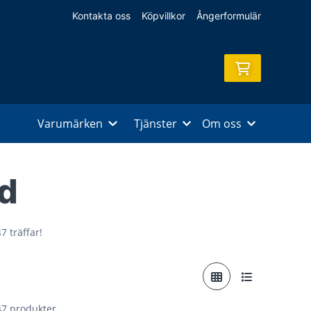
Kontakta oss
Köpvillkor
Ångerformulär
Varumärken
Tjänster
Om oss
d
7 träffar!
 47 produkter