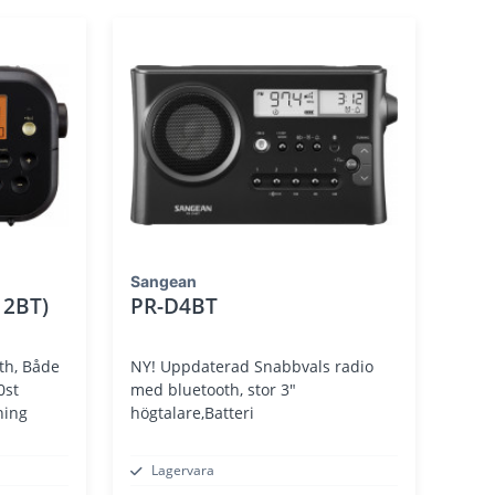
Sangean
12BT)
PR-D4BT
th, Både
NY! Uppdaterad Snabbvals radio
0st
med bluetooth, stor 3"
ning
högtalare,Batteri
Lagervara