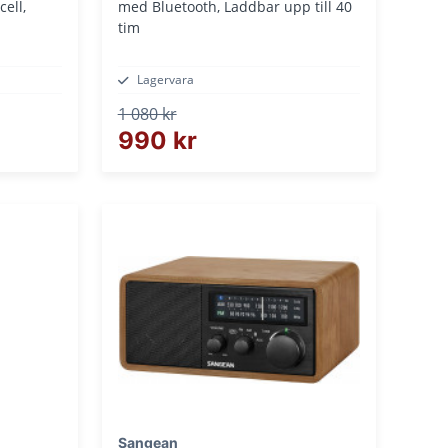
ell,
med Bluetooth, Laddbar upp till 40
tim
Lagervara
1 080 kr
990 kr
Sangean