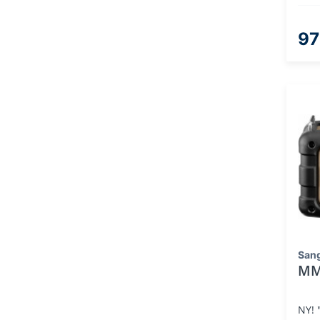
97
San
MM
NY! 