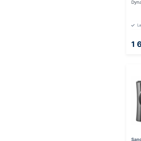
Dyna
L
1 
San