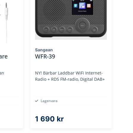
Sangean
are
WFR-39
an
NY! Bärbar Laddbar WiFi Internet-
Radio + RDS FM-radio, Digital DAB+
Lagervara
1 690 kr