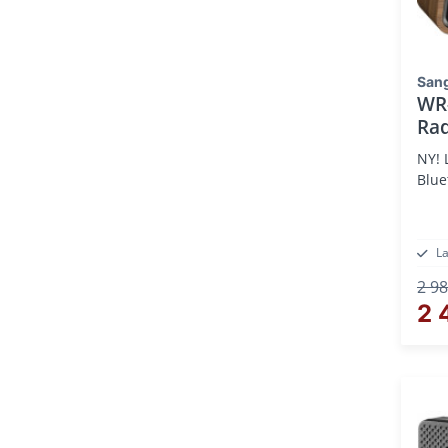
San
WR-
Ra
NY! Läcker Prestanda Retro Radio,
Blue
L
2 98
2 