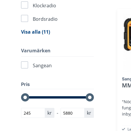
Klockradio
Bordsradio
Visa alla (11)
Varumärken
Sangean
San
Pris
MM
"Nöd
fung
kr
-
kr
inby
L