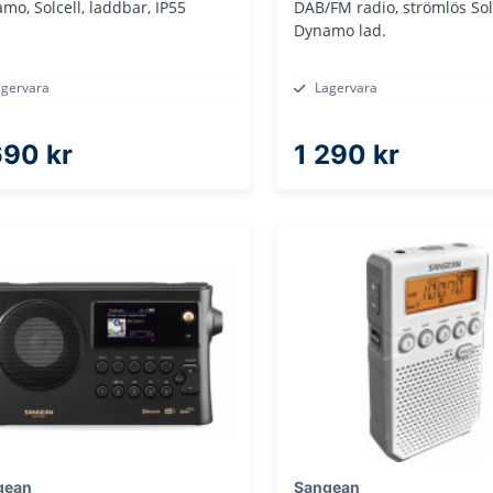
mo, Solcell, laddbar, IP55
DAB/FM radio, strömlös Solc
Dynamo lad.
agervara
Lagervara
690 kr
1 290 kr
gean
Sangean