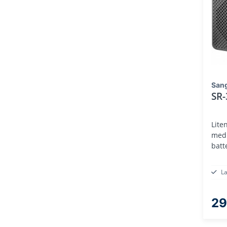
San
SR-
Lite
med 
batte
L
29