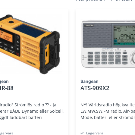
gean
Sangean
R-88
ATS-909X2
radio" Strömlös radio ?? - Ja
NY! Världsradio hög kvalite
erar BÅDE Dynamo eller Solcell,
LW,MW,SW,FM radio, Air-b
ggdt laddbart batteri
Mode, batteri eller strömdri
agervara
Lagervara